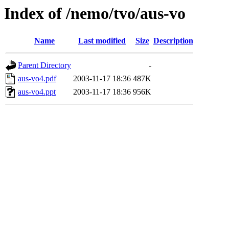
Index of /nemo/tvo/aus-vo
Name
Last modified
Size
Description
Parent Directory
-
aus-vo4.pdf
2003-11-17 18:36
487K
aus-vo4.ppt
2003-11-17 18:36
956K